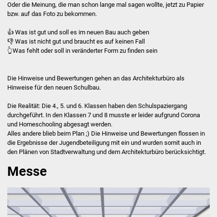
Peace in Art
Oder die Meinung, die man schon lange mal sagen wollte, jetzt zu Papier
bzw. auf das Foto zu bekommen.
Graffiti-Workshop
👍 Was ist gut und soll es im neuen Bau auch geben
👎 Was ist nicht gut und braucht es auf keinen Fall
Handlettering
👆Was fehlt oder soll in veränderter Form zu finden sein
Sei aktiv
Die Hinweise und Bewertungen gehen an das Architekturbüro als
Hinweise für den neuen Schulbau.
Orga-Team
Die Realität: Die 4., 5. und 6. Klassen haben den Schulspaziergang
durchgeführt. In den Klassen 7 und 8 musste er leider aufgrund Corona
Ehrenamt
und Homeschooling abgesagt werden.
Alles andere blieb beim Plan ;) Die Hinweise und Bewertungen flossen in
JuHa live-Betreuerteam
die Ergebnisse der Jugendbeteiligung mit ein und wurden somit auch in
den Plänen von Stadtverwaltung und dem Architekturbüro berücksichtigt.
Jugendbeirat
Messe
Jugendbeteiligung
§41a GemO