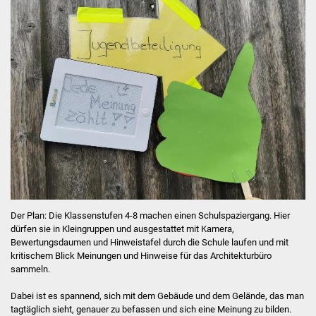
JuHa live
JuHa live 2019
JuHa live 2021
JuHa live 2022
JuHa live 2023
JuHa live 2024
Der Plan: Die Klassenstufen 4-8 machen einen Schulspaziergang. Hier
Cake Pop Workshop
dürfen sie in Kleingruppen und ausgestattet mit Kamera,
Bewertungsdaumen und Hinweistafel durch die Schule laufen und mit
kritischem Blick Meinungen und Hinweise für das Architekturbüro
Rap-Workshop
sammeln.
Jugendbeirat
Dabei ist es spannend, sich mit dem Gebäude und dem Gelände, das man
tagtäglich sieht, genauer zu befassen und sich eine Meinung zu bilden.