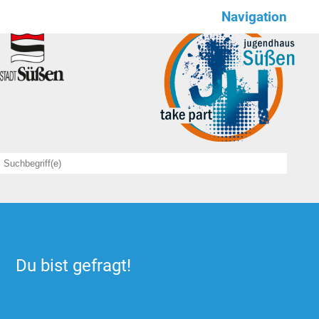
Navigation
Wir für euch
NEWS
Save the date
Angebote
sportlich
kulinarisch
kreativ
Du bist gefragt!
feierlich
Offener Treff