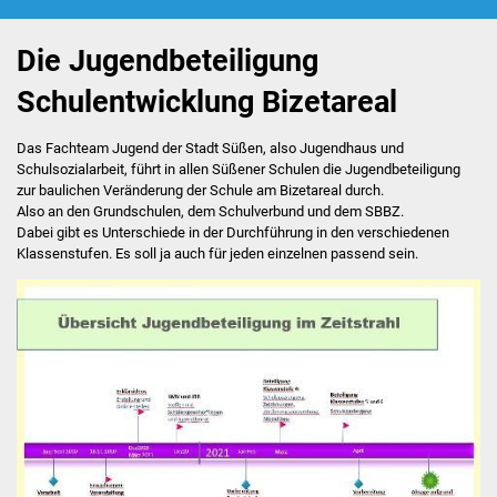
Foto: Jugendbeteiligung
Beratung
Die Jugendbeteiligung
Schulentwicklung Bizetareal
Hilfebox
Das Fachteam Jugend der Stadt Süßen, also Jugendhaus und
Schülerferienprogramm
Schulsozialarbeit, führt in allen Süßener Schulen die Jugendbeteiligung
zur baulichen Veränderung der Schule am Bizetareal durch.
JuHa live
Also an den Grundschulen, dem Schulverbund und dem SBBZ.
Dabei gibt es Unterschiede in der Durchführung in den verschiedenen
Klassenstufen. Es soll ja auch für jeden einzelnen passend sein.
Kooperation Jugendbeirat
Das Haus
großer Raum
Aktivraum
PC-Ecke