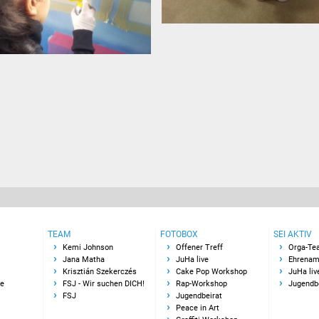
TEAM
FOTOBOX
SEI AKTIV
Kemi Johnson
Offener Treff
Orga-Te
Jana Matha
JuHa live
Ehrenam
Krisztián Szekerczés
Cake Pop Workshop
JuHa liv
le
FSJ - Wir suchen DICH!
Rap-Workshop
Jugendb
FSJ
Jugendbeirat
Peace in Art