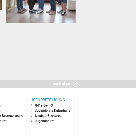
nach oben
JUGENDBETEILIGUNG
am
§41a GemO
t
Jugendplatz Kulturhalle
e-Betreuerteam
Neubau Bizetareal
eirat
Jugendbeirat