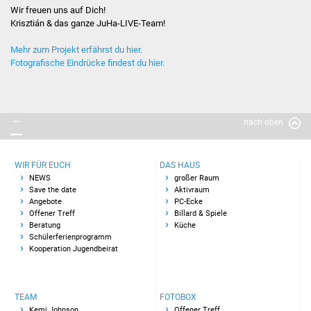
Wir freuen uns auf Dich!
Krisztián & das ganze JuHa-LIVE-Team!
JuHa live
Mehr zum Projekt erfährst du hier.
JuHa live 2019
Fotografische Eindrücke findest du hier.
JuHa live 2021
nach oben
JuHa live 2022
JuHa live 2023
WIR FÜR EUCH
DAS HAUS
NEWS
großer Raum
JuHa live 2024
Save the date
Aktivraum
Angebote
PC-Ecke
Offener Treff
Billard & Spiele
Cake Pop Workshop
Beratung
Küche
Schülerferienprogramm
Kooperation Jugendbeirat
Rap-Workshop
Jugendbeirat
TEAM
FOTOBOX
Kemi Johnson
Offener Treff