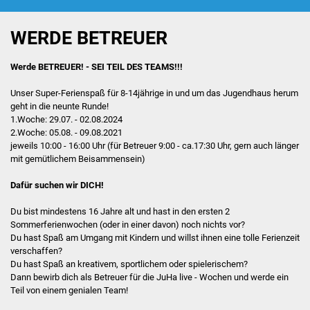
Foto: Crew
Beratung
WERDE BETREUER
Hilfebox
Werde BETREUER! - SEI TEIL DES TEAMS!!!
Unser Super-Ferienspaß für 8-14jährige in und um das Jugendhaus herum
Schülerferienprogramm
geht in die neunte Runde!
1.Woche: 29.07. - 02.08.2024
JuHa live
2.Woche: 05.08. - 09.08.2021
jeweils 10:00 - 16:00 Uhr (für Betreuer 9:00 - ca.17:30 Uhr, gern auch länger
Kooperation Jugendbeirat
mit gemütlichem Beisammensein)
Dafür suchen wir DICH!
Das Haus
Du bist mindestens 16 Jahre alt und hast in den ersten 2
großer Raum
Sommerferienwochen (oder in einer davon) noch nichts vor?
Du hast Spaß am Umgang mit Kindern und willst ihnen eine tolle Ferienzeit
verschaffen?
Aktivraum
Du hast Spaß an kreativem, sportlichem oder spielerischem?
Dann bewirb dich als Betreuer für die JuHa live - Wochen und werde ein
PC-Ecke
Teil von einem genialen Team!