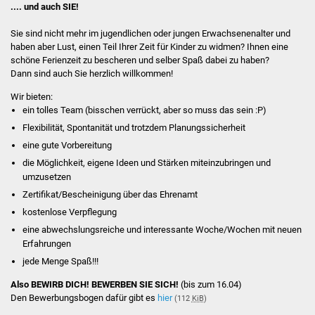
.... und auch SIE!
Billard & Spiele
Sie sind nicht mehr im jugendlichen oder jungen Erwachsenenalter und
Küche
haben aber Lust, einen Teil Ihrer Zeit für Kinder zu widmen? Ihnen eine
schöne Ferienzeit zu bescheren und selber Spaß dabei zu haben?
Dann sind auch Sie herzlich willkommen!
Team
Wir bieten:
Kemi Johnson
ein tolles Team (bisschen verrückt, aber so muss das sein :P)
Flexibilität, Spontanität und trotzdem Planungssicherheit
Jana Matha
eine gute Vorbereitung
die Möglichkeit, eigene Ideen und Stärken miteinzubringen und
Krisztián Szekerczés
umzusetzen
Zertifikat/Bescheinigung über das Ehrenamt
FSJ - Wir suchen DICH!
kostenlose Verpflegung
eine abwechslungsreiche und interessante Woche/Wochen mit neuen
FSJ
Erfahrungen
jede Menge Spaß!!!
Fotobox
Also BEWIRB DICH! BEWERBEN SIE SICH!
(bis zum 16.04)
Den Bewerbungsbogen dafür gibt es
hier
(112
KiB
)
Offener Treff