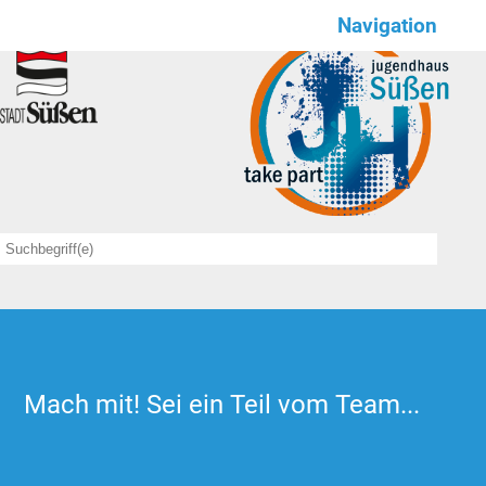
Navigation
Wir für euch
NEWS
Save the date
Angebote
sportlich
kulinarisch
kreativ
Mach mit! Sei ein Teil vom Team...
feierlich
Offener Treff