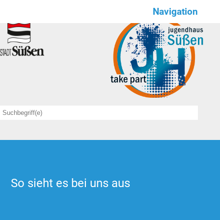
Navigation
Wir für euch
NEWS
Save the date
Angebote
sportlich
kulinarisch
kreativ
So sieht es bei uns aus
feierlich
Offener Treff