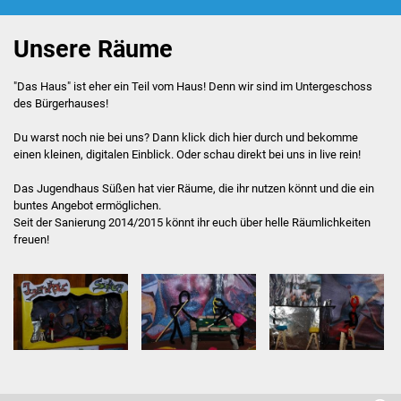
Foto: Eingang vom Jugendhaus
Beratung
Unsere Räume
Hilfebox
"Das Haus" ist eher ein Teil vom Haus! Denn wir sind im Untergeschoss
des Bürgerhauses!
Schülerferienprogramm
Du warst noch nie bei uns? Dann klick dich hier durch und bekomme
einen kleinen, digitalen Einblick. Oder schau direkt bei uns in live rein!
JuHa live
Das Jugendhaus Süßen hat vier Räume, die ihr nutzen könnt und die ein
Kooperation Jugendbeirat
buntes Angebot ermöglichen.
Seit der Sanierung 2014/2015 könnt ihr euch über helle Räumlichkeiten
freuen!
Das Haus
großer Raum
Aktivraum
PC-Ecke