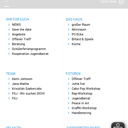
nach oben
Billard & Spiele
Küche
WIR FÜR EUCH
DAS HAUS
NEWS
großer Raum
Save the date
Aktivraum
Team
Angebote
PC-Ecke
Offener Treff
Billard & Spiele
Beratung
Küche
Kemi Johnson
Schülerferienprogramm
Kooperation Jugendbeirat
Jana Matha
Krisztián Szekerczés
TEAM
FOTOBOX
Kemi Johnson
Offener Treff
Jana Matha
JuHa live
FSJ - Wir suchen DICH!
Krisztián Szekerczés
Cake Pop Workshop
FSJ - Wir suchen DICH!
Rap-Workshop
FSJ
FSJ
Jugendbeirat
Peace in Art
Graffiti-Workshop
Fotobox
Handlettering
Offener Treff
SEI AKTIV
JUGENDBETEILIGUNG