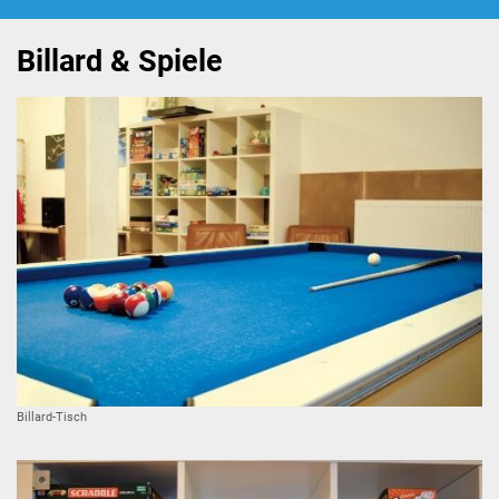
Foto: Eingang vom Jugendhaus
Beratung
Billard & Spiele
Hilfebox
Schülerferienprogramm
JuHa live
Kooperation Jugendbeirat
Das Haus
großer Raum
Aktivraum
Billard-Tisch
PC-Ecke