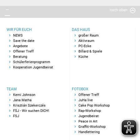
nach oben
JuHa live
JuHa live 2019
WIR FÜR EUCH
DAS HAUS
NEWS
großer Raum
JuHa live 2021
Save the date
Aktivraum
Angebote
PC-Ecke
Offener Treff
Billard & Spiele
JuHa live 2022
Beratung
Küche
Schülerferienprogramm
Kooperation Jugendbeirat
JuHa live 2023
JuHa live 2024
TEAM
FOTOBOX
Kemi Johnson
Offener Treff
Cake Pop Workshop
Jana Matha
JuHa live
Krisztián Szekerczés
Cake Pop Workshop
FSJ - Wir suchen DICH!
Rap-Workshop
Rap-Workshop
FSJ
Jugendbeirat
Peace in Art
Graffiti-Workshop
Jugendbeirat
Handlettering