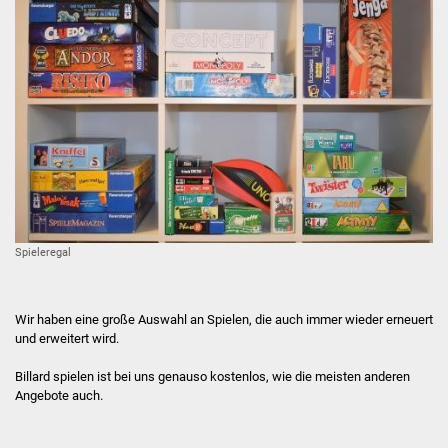
Billard & Spiele
Küche
Team
Kemi Johnson
Jana Matha
Krisztián Szekerczés
Spieleregal
FSJ - Wir suchen DICH!
Wir haben eine große Auswahl an Spielen, die auch immer wieder erneuert
und erweitert wird.
FSJ
Billard spielen ist bei uns genauso kostenlos, wie die meisten anderen
Fotobox
Angebote auch.
Offener Treff