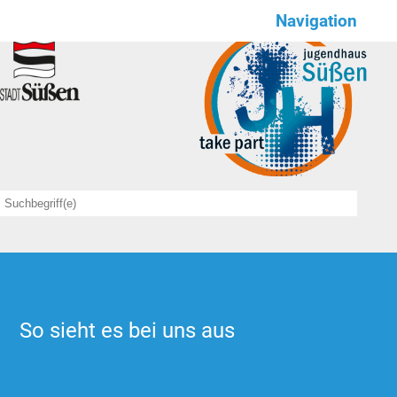
Navigation
Wir für euch
NEWS
Save the date
Angebote
sportlich
kulinarisch
kreativ
So sieht es bei uns aus
feierlich
Offener Treff