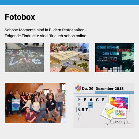
Beratung
Fotobox
Hilfebox
Schöne Momente sind in Bildern festgehalten.
Folgende Eindrücke sind für euch schon online:
Schülerferienprogramm
JuHa live
Kooperation Jugendbeirat
Das Haus
großer Raum
Aktivraum
PC-Ecke