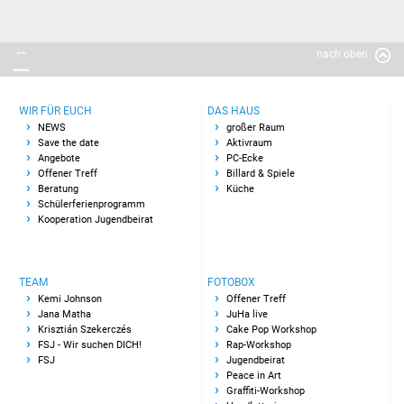
Billard & Spiele
nach oben
Küche
Team
WIR FÜR EUCH
DAS HAUS
NEWS
großer Raum
Kemi Johnson
Save the date
Aktivraum
Angebote
PC-Ecke
Offener Treff
Billard & Spiele
Jana Matha
Beratung
Küche
Schülerferienprogramm
Kooperation Jugendbeirat
Krisztián Szekerczés
FSJ - Wir suchen DICH!
TEAM
FOTOBOX
Kemi Johnson
Offener Treff
FSJ
Jana Matha
JuHa live
Krisztián Szekerczés
Cake Pop Workshop
FSJ - Wir suchen DICH!
Rap-Workshop
Fotobox
FSJ
Jugendbeirat
Peace in Art
Graffiti-Workshop
Offener Treff