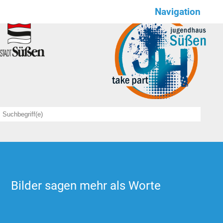
Navigation
Wir für euch
NEWS
Save the date
Angebote
sportlich
kulinarisch
kreativ
Bilder sagen mehr als Worte
feierlich
Offener Treff