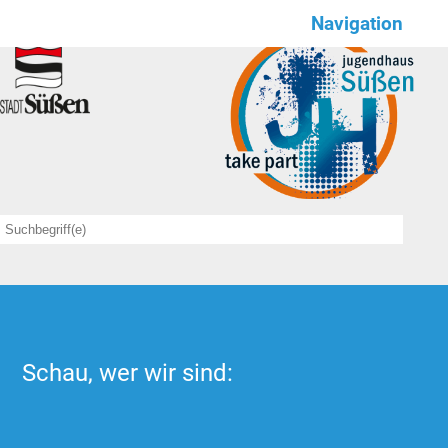
Navigation
Wir für euch
NEWS
Save the date
Angebote
sportlich
kulinarisch
kreativ
Schau, wer wir sind:
feierlich
Offener Treff