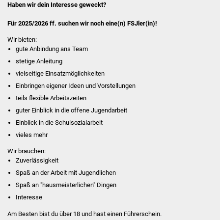
Haben wir dein Interesse geweckt?
Billard & Spiele
Für 2025/2026 ff. suchen wir noch eine(n) FSJler(in)!
Küche
Wir bieten:
gute Anbindung ans Team
Team
stetige Anleitung
vielseitige Einsatzmöglichkeiten
Kemi Johnson
Einbringen eigener Ideen und Vorstellungen
teils flexible Arbeitszeiten
Jana Matha
guter Einblick in die offene Jugendarbeit
Einblick in die Schulsozialarbeit
Krisztián Szekerczés
vieles mehr
FSJ - Wir suchen DICH!
Wir brauchen:
Zuverlässigkeit
FSJ
Spaß an der Arbeit mit Jugendlichen
Spaß an "hausmeisterlichen" Dingen
Fotobox
Interesse
Am Besten bist du über 18 und hast einen Führerschein.
Offener Treff