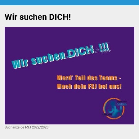
Beratung
Wir suchen DICH!
Hilfebox
Schülerferienprogramm
JuHa live
Kooperation Jugendbeirat
Das Haus
großer Raum
Aktivraum
Suchanzeige FSJ 2022/2023
PC-Ecke