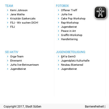
TEAM
FOTOBOX
Jugendplatz Kulturhalle
Kemi Johnson
Offener Treff
Jana Matha
JuHa live
Neubau Bizetareal
Krisztián Szekerczés
Cake Pop Workshop
FSJ - Wir suchen DICH!
Rap-Workshop
FSJ
Jugendbeirat
Jugendbeteiligung
Peace in Art
Graffiti-Workshop
Handlettering
Ergebnispräsentation
SEI AKTIV
JUGENDBETEILIGUNG
Spatenstich
Orga-Team
§41a GemO
Ehrenamt
Jugendplatz Kulturhalle
Jugendbeirat
JuHa live-Betreuerteam
Neubau Bizetareal
Jugendbeirat
Jugendbeirat
Copyright 2017, Stadt Süßen
Barrierefreiheit
|