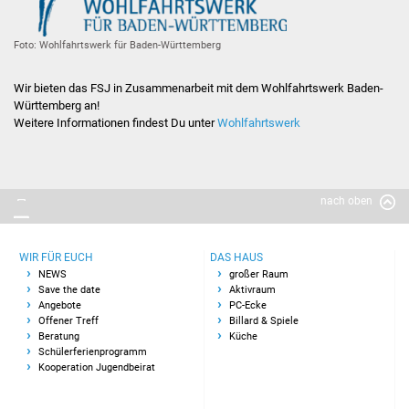
Peace in Art
Foto: Wohlfahrtswerk für Baden-Württemberg
Graffiti-Workshop
Wir bieten das FSJ in Zusammenarbeit mit dem Wohlfahrtswerk Baden-
Handlettering
Württemberg an!
Weitere Informationen findest Du unter
Wohlfahrtswerk
Sei aktiv
Orga-Team
nach oben
Ehrenamt
WIR FÜR EUCH
DAS HAUS
JuHa live-Betreuerteam
NEWS
großer Raum
Save the date
Aktivraum
Angebote
PC-Ecke
Jugendbeirat
Offener Treff
Billard & Spiele
Beratung
Küche
Jugendbeteiligung
Schülerferienprogramm
Kooperation Jugendbeirat
§41a GemO