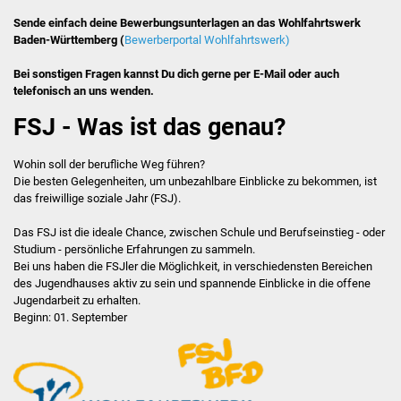
Sende einfach deine Bewerbungsunterlagen an das Wohlfahrtswerk
JuHa live
Baden-Württemberg (
Bewerberportal Wohlfahrtswerk)
Bei sonstigen Fragen kannst Du dich gerne per E-Mail oder auch
JuHa live 2019
telefonisch an uns wenden.
JuHa live 2021
FSJ - Was ist das genau?
JuHa live 2022
Wohin soll der berufliche Weg führen?
Die besten Gelegenheiten, um unbezahlbare Einblicke zu bekommen, ist
das freiwillige soziale Jahr (FSJ).
JuHa live 2023
Das FSJ ist die ideale Chance, zwischen Schule und Berufseinstieg - oder
JuHa live 2024
Studium - persönliche Erfahrungen zu sammeln.
Bei uns haben die FSJler die Möglichkeit, in verschiedensten Bereichen
Cake Pop Workshop
des Jugendhauses aktiv zu sein und spannende Einblicke in die offene
Jugendarbeit zu erhalten.
Beginn: 01. September
Rap-Workshop
Jugendbeirat