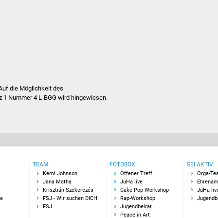
Auf die Möglichkeit des
tz 1 Nummer 4 L-BGG wird hingewiesen.
TEAM
FOTOBOX
SEI AKTIV
Kemi Johnson
Offener Treff
Orga-Te
Jana Matha
JuHa live
Ehrenam
Krisztián Szekerczés
Cake Pop Workshop
JuHa liv
le
FSJ - Wir suchen DICH!
Rap-Workshop
Jugendb
FSJ
Jugendbeirat
Peace in Art