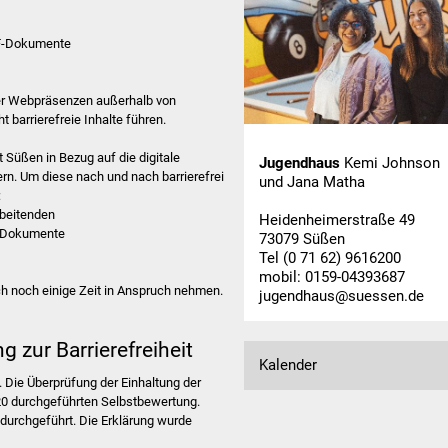
DF‐Dokumente
er Webpräsenzen außerhalb von
 barrierefreie Inhalte führen.
 Süßen in Bezug auf die digitale
Jugendhaus
Kemi Johnson
sern. Um diese nach und nach barrierefrei
und Jana Matha
:
rbeitenden
Heidenheimerstraße 49
n Dokumente
73079 Süßen
Tel (0 71 62) 9616200
mobil: 0159-04393687
h noch einige Zeit in Anspruch nehmen.
jugendhaus@suessen.de
g zur Barrierefreiheit
Kalender
. Die Überprüfung der Einhaltung der
020 durchgeführten Selbstbewertung.
urchgeführt. Die Erklärung wurde