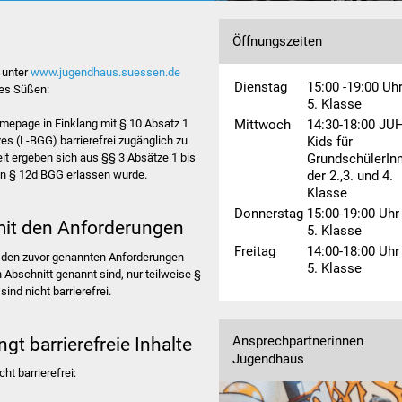
Foto: Peacezeichen
Öffnungszeiten
e unter
www.jugendhaus.suessen.de
Dienstag 
15:00 -19:00 Uhr
es Süßen:
5. Klasse
Mittwoch
14:30-18:00 JUH
epage in Einklang mit § 10 Absatz 1
Kids für 
s (L-BGG) barrierefrei zugänglich zu
GrundschülerInn
it ergeben sich aus §§ 3 Absätze 1 bis
der 2.,3. und 4. 
von § 12d BGG erlassen wurde.
Klasse
Donnerstag
15:00-19:00 Uhr 
 mit den Anforderungen
5. Klasse
Freitag
14:00-18:00 Uhr 
t den zuvor genannten Anforderungen
5. Klasse
Abschnitt genannt sind, nur teilweise §
ind nicht barrierefrei.
gt barrierefreie Inhalte
Ansprechpartnerinnen
Jugendhaus
ht barrierefrei: