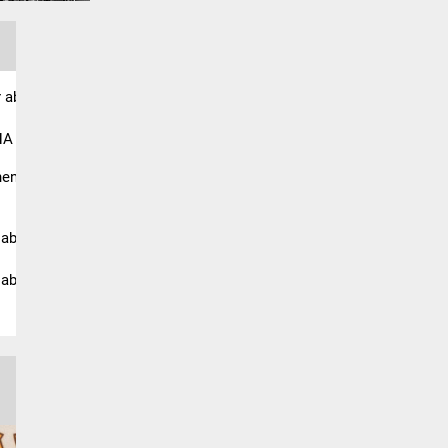
 ab 
A 
en 
ab 
ab 