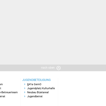
nach oben
JUGENDBETEILIGUNG
am
§41a GemO
t
Jugendplatz Kulturhalle
e-Betreuerteam
Neubau Bizetareal
eirat
Jugendbeirat