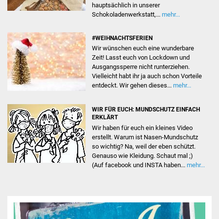
hauptsächlich in unserer
Schokoladenwerkstatt,...
mehr...
JuHa live
#WEIHNACHTSFERIEN
JuHa live 2019
Wir wünschen euch eine wunderbare
Zeit! Lasst euch von Lockdown und
JuHa live 2021
Ausgangssperre nicht runterziehen.
Vielleicht habt ihr ja auch schon Vorteile
entdeckt. Wir gehen dieses...
mehr...
JuHa live 2022
JuHa live 2023
WIR FÜR EUCH: MUNDSCHUTZ EINFACH
ERKLÄRT
Wir haben für euch ein kleines Video
JuHa live 2024
erstellt. Warum ist Nasen-Mundschutz
so wichtig? Na, weil der eben schützt.
Cake Pop Workshop
Genauso wie Kleidung. Schaut mal ;)
(Auf facebook und INSTA haben...
mehr...
Rap-Workshop
Jugendbeirat