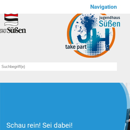
Navigation
Wir für euch
NEWS
Save the date
Angebote
sportlich
kulinarisch
kreativ
feierlich
Schau rein! Sei dabei!
Offener Treff