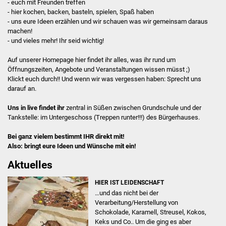
- euch mit Freunden treffen
Billard & Spiele
- hier kochen, backen, basteln, spielen, Spaß haben
Foto:
- uns eure Ideen erzählen und wir schauen was wir gemeinsam daraus
machen!
Küche
- und vieles mehr! Ihr seid wichtig!
Team
Auf unserer Homepage hier findet ihr alles, was ihr rund um
Öffnungszeiten, Angebote und Veranstaltungen wissen müsst ;)
Kemi Johnson
Klickt euch durch!! Und wenn wir was vergessen haben: Sprecht uns
darauf an.
Jana Matha
Uns in live findet ihr
zentral in Süßen zwischen Grundschule und der
Tankstelle: im Untergeschoss (Treppen runter!!!) des Bürgerhauses.
Krisztián Szekerczés
Bei ganz vielem bestimmt IHR direkt mit!
Also: bringt eure Ideen und Wünsche mit ein!
FSJ - Wir suchen DICH!
Aktuelles
FSJ
HIER IST LEIDENSCHAFT
…und das nicht bei der
Fotobox
Verarbeitung/Herstellung von
Schokolade, Karamell, Streusel, Kokos,
Offener Treff
Keks und Co.. Um die ging es aber