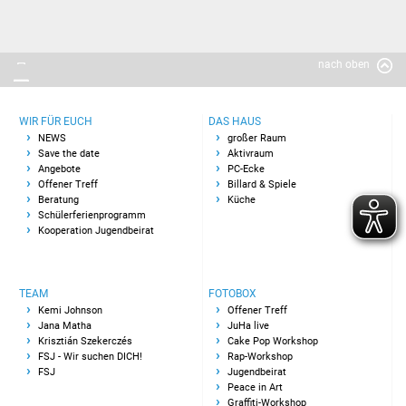
nach oben
WIR FÜR EUCH
DAS HAUS
NEWS
großer Raum
Save the date
Aktivraum
Angebote
PC-Ecke
Offener Treff
Billard & Spiele
Beratung
Küche
Schülerferienprogramm
Kooperation Jugendbeirat
TEAM
FOTOBOX
Kemi Johnson
Offener Treff
Jana Matha
JuHa live
Krisztián Szekerczés
Cake Pop Workshop
FSJ - Wir suchen DICH!
Rap-Workshop
FSJ
Jugendbeirat
Peace in Art
Graffiti-Workshop