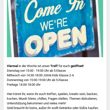
Peace in Art
Graffiti-Workshop
Handlettering
Sei aktiv
Orga-Team
Ehrenamt
Viermal
in der Woche ist unser
Treff
für euch
geöffnet!
Dienstag von 15:00 - 19:00 Uhr ab 5.Klasse
JuHa live-Betreuerteam
Mittwoch von 14:30-18:00 JUHA-Kids Klasse 2-4
Donnerstag von 15:00-19:00 Uhr ab 5.Klasse
Jugendbeirat
Freitags 14:00-18:00 Uhr
Hier könnt ihr, wenn ihr euch treffen, spielen, kreativ sein, backen,
Jugendbeteiligung
kochen, Musik hören, chillen, Fragen stellen, Themen diskutieren,
Unterstützung bekommen und vieles mehr!
§41a GemO
Geld braucht ihr keins, außer ihr wollt Getränke oder Süßis kaufen.