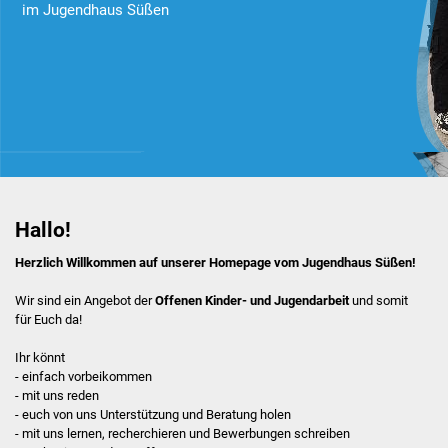
im Jugendhaus Süßen
Beratung
Hilfebox
Schülerferienprogramm
JuHa live
Hallo!
Kooperation Jugendbeirat
Herzlich Willkommen auf unserer Homepage vom Jugendhaus Süßen!
Das Haus
Wir sind ein Angebot der
Offenen Kinder- und Jugendarbeit
und somit
Schau rein! Hier sind wir!
für Euch da!
großer Raum
Ihr könnt
Aktivraum
- einfach vorbeikommen
- mit uns reden
- euch von uns Unterstützung und Beratung holen
PC-Ecke
- mit uns lernen, recherchieren und Bewerbungen schreiben