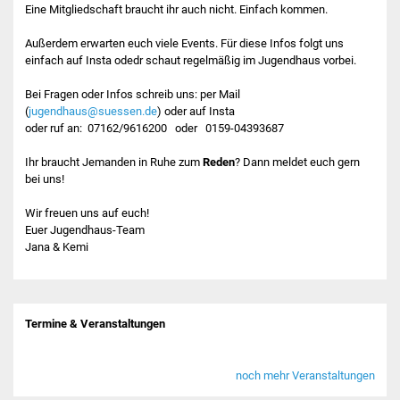
Eine Mitgliedschaft braucht ihr auch nicht. Einfach kommen.
Jugendplatz Kulturhalle
Außerdem erwarten euch viele Events. Für diese Infos folgt uns
einfach auf Insta odedr schaut regelmäßig im Jugendhaus vorbei.
Neubau Bizetareal
Bei Fragen oder Infos schreib uns: per Mail
Jugendbeteiligung
(
jugendhaus@suessen.de
) oder auf Insta
oder ruf an: 07162/9616200 oder 0159-04393687
Ergebnispräsentation
Ihr braucht Jemanden in Ruhe zum
Reden
? Dann meldet euch gern
bei uns!
Spatenstich
Wir freuen uns auf euch!
Euer Jugendhaus-Team
Jugendbeirat
Jana & Kemi
Termine & Veranstaltungen
noch mehr Veranstaltungen